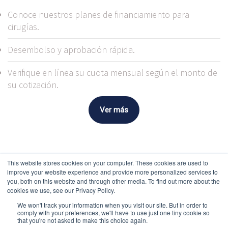
Conoce nuestros planes de financiamiento para
cirugías.
Desembolso y aprobación rápida.
Verifique en línea su cuota mensual según el monto de
su cotización.
Ver más
This website stores cookies on your computer. These cookies are used to
improve your website experience and provide more personalized services to
you, both on this website and through other media. To find out more about the
cookies we use, see our Privacy Policy.
We won't track your information when you visit our site. But in order to
comply with your preferences, we'll have to use just one tiny cookie so
Documentos y reglamentos
that you're not asked to make this choice again.
+506 2521-9595
|
info@metropolitanocr.com