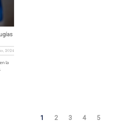
rugías
lio, 2024
en la
s
1
2
3
4
5