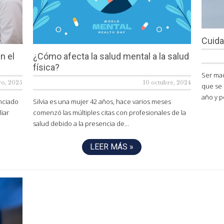
Cuida
n el
¿Cómo afecta la salud mental a la salud
física?
Ser mad
ro, 2025
10 octubre, 2024
que se 
año y 
enciado
Silvia es una mujer 42 años, hace varios meses
liar
comenzó las múltiples citas con profesionales de la
salud debido a la presencia de…
LEER MÁS »