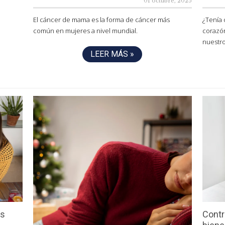
01 octubre, 2025
El cáncer de mama es la forma de cáncer más
¿Tenía
común en mujeres a nivel mundial.
corazón
nuestr
LEER MÁS »
es
Contr