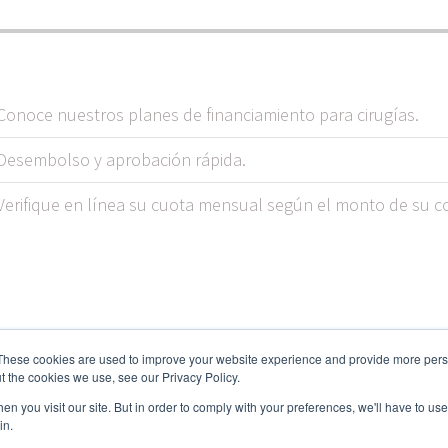
Conoce nuestros planes de financiamiento para cirugías.
Desembolso y aprobación rápida.
Verifique en línea su cuota mensual según el monto de su co
These cookies are used to improve your website experience and provide more perso
t the cookies we use, see our Privacy Policy.
n you visit our site. But in order to comply with your preferences, we'll have to use 
in.
Documentos y reglamentos