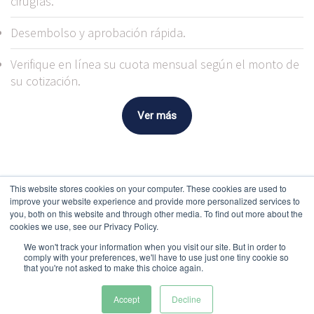
cirugías.
Desembolso y aprobación rápida.
Verifique en línea su cuota mensual según el monto de
su cotización.
Ver más
This website stores cookies on your computer. These cookies are used to
improve your website experience and provide more personalized services to
you, both on this website and through other media. To find out more about the
cookies we use, see our Privacy Policy.
We won't track your information when you visit our site. But in order to
comply with your preferences, we'll have to use just one tiny cookie so
Documentos y reglamentos
that you're not asked to make this choice again.
+506 2521-9595
|
info@metropolitanocr.com
Todos los derechos reservados © 2021 | Política de
Accept
Decline
Privacidad