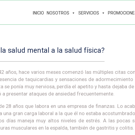
INICIO
NOSOTROS
SERVICIOS
PROMOCIONE
a salud mental a la salud física?
 42 años, hace varios meses comenzó las múltiples citas con
presencia de taquicardias y sensaciones de adormecimiento
ta se ponía muy nerviosa, perdía el apetito y hasta dejaba de
a presentar ataques de ansiedad frecuentemente.
 de 28 años que labora en una empresa de finanzas. Lo aca
 una gran carga laboral a la que él no estaba acostumbrado. 
los días maneja muy altos niveles de estrés. A las poca
ras musculares en la espalda, también de gastritis y colitis.