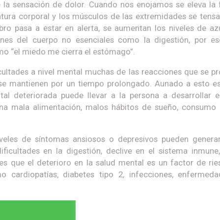
 la sensación de dolor. Cuando nos enojamos se eleva la 
tura corporal y los músculos de las extremidades se tens
bro pasa a estar en alerta, se aumentan los niveles de az
ones del cuerpo no esenciales como la digestión, por e
o “el miedo me cierra el estómago”.
cultades a nivel mental muchas de las reacciones que se p
se mantienen por un tiempo prolongado. Aunado a esto es
al deteriorada puede llevar a la persona a desarrollar e
na mala alimentación, malos hábitos de sueño, consumo 
iveles de síntomas ansiosos o depresivos pueden genera
ificultades en la digestión, declive en el sistema inmune
s que el deterioro en la salud mental es un factor de rie
cardiopatías, diabetes tipo 2, infecciones, enfermeda