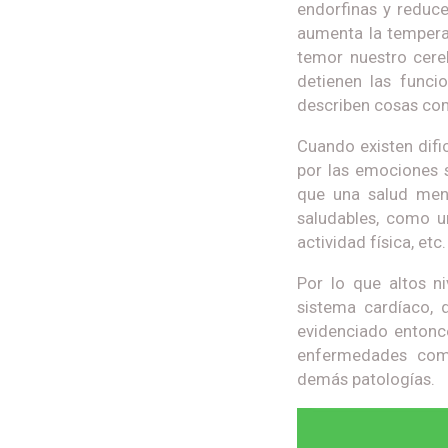
endorfinas y reduce
aumenta la tempera
temor nuestro cere
detienen las funci
describen cosas com
Cuando existen difi
por las emociones 
que una salud ment
saludables, como u
actividad física, etc.
Por lo que altos n
sistema cardíaco, d
evidenciado entonce
enfermedades como 
demás patologías.