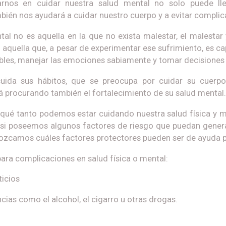
arnos en cuidar nuestra salud mental no solo puede ll
bién nos ayudará a cuidar nuestro cuerpo y a evitar complica
al no es aquella en la que no exista malestar, el malestar 
no aquella que, a pesar de experimentar ese sufrimiento, es 
les, manejar las emociones sabiamente y tomar decisiones e
uida sus hábitos, que se preocupa por cuidar su cuerp
á procurando también el fortalecimiento de su salud mental.
 qué tanto podemos estar cuidando nuestra salud física y m
si poseemos algunos factores de riesgo que puedan genera
zcamos cuáles factores protectores pueden ser de ayuda p
para complicaciones en salud física o mental:
icios
ias como el alcohol, el cigarro u otras drogas.